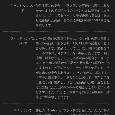
キャンセルについ
受注生産品の場合、ご購入頂いた直後から製造に取り
て
かかりますのでご購入後のキャンセルは基本的に出来
ません。どうしてもキャンセルが必要な場合は、お振
り込み頂いた商品代金の振込手数料を除く50%をご返
金致します。
フィッティングに
カーボン製品の製造の都合上、取り付けの際に穴開け
ついて
加工や商品の一部を切断・削り加工等を必要とする場
合があります。製品によっては、取り付けに必要なス
テー等やネジが含まれていない場合があります。 純正
流用、加工などをして頂く必要がある場合がございま
す。 カーボン製品は純正品と形状が異なる場合がござ
いますので、純正のボルト、ナット等を使用すること
が出来ない場合もあります。 その場合は、ボルトナッ
ト等をご用意下さい。取り付けに関して、専門店で加
工後取り付け出来ない場合は返品頂いた後、返金もし
くは交換（ただし納期がかかる場合がございます）致
します。また、いかなる場合でも商品代金以外の工賃
等はご返金致しかねます。
車検について
弊社の『Carbony』ブランドの製品はほとんどが車検