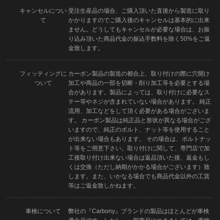
キャンセルについ
受注生産品の場合、ご購入頂いた直後から製造に取り
て
かかりますのでご購入後のキャンセルは基本的に出来
ません。どうしてもキャンセルが必要な場合は、お振
り込み頂いた商品代金の振込手数料を除く50%をご返
金致します。
フィッティングに
カーボン製品の製造の都合上、取り付けの際に穴開け
ついて
加工や商品の一部を切断・削り加工等を必要とする場
合があります。製品によっては、取り付けに必要なス
テー等やネジが含まれていない場合があります。 純正
流用、加工などをして頂く必要がある場合がございま
す。 カーボン製品は純正品と形状が異なる場合がござ
いますので、純正のボルト、ナット等を使用すること
が出来ない場合もあります。 その場合は、ボルトナッ
ト等をご用意下さい。取り付けに関して、専門店で加
工後取り付け出来ない場合は返品頂いた後、返金もし
くは交換（ただし納期がかかる場合がございます）致
します。また、いかなる場合でも商品代金以外の工賃
等はご返金致しかねます。
車検について
弊社の『Carbony』ブランドの製品はほとんどが車検