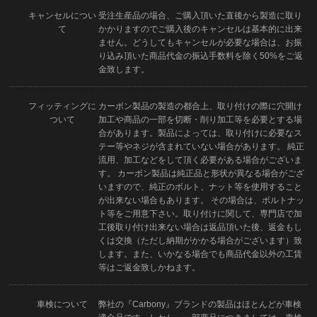
キャンセルについ
受注生産品の場合、ご購入頂いた直後から製造に取り
て
かかりますのでご購入後のキャンセルは基本的に出来
ません。どうしてもキャンセルが必要な場合は、お振
り込み頂いた商品代金の振込手数料を除く50%をご返
金致します。
フィッティングに
カーボン製品の製造の都合上、取り付けの際に穴開け
ついて
加工や商品の一部を切断・削り加工等を必要とする場
合があります。製品によっては、取り付けに必要なス
テー等やネジが含まれていない場合があります。 純正
流用、加工などをして頂く必要がある場合がございま
す。 カーボン製品は純正品と形状が異なる場合がござ
いますので、純正のボルト、ナット等を使用すること
が出来ない場合もあります。 その場合は、ボルトナッ
ト等をご用意下さい。取り付けに関して、専門店で加
工後取り付け出来ない場合は返品頂いた後、返金もし
くは交換（ただし納期がかかる場合がございます）致
します。また、いかなる場合でも商品代金以外の工賃
等はご返金致しかねます。
車検について
弊社の『Carbony』ブランドの製品はほとんどが車検