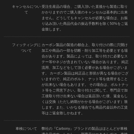
キャンセルについ
受注生産品の場合、ご購入頂いた直後から製造に取り
て
かかりますのでご購入後のキャンセルは基本的に出来
ません。どうしてもキャンセルが必要な場合は、お振
り込み頂いた商品代金の振込手数料を除く50%をご返
金致します。
フィッティングに
カーボン製品の製造の都合上、取り付けの際に穴開け
ついて
加工や商品の一部を切断・削り加工等を必要とする場
合があります。製品によっては、取り付けに必要なス
テー等やネジが含まれていない場合があります。 純正
流用、加工などをして頂く必要がある場合がございま
す。 カーボン製品は純正品と形状が異なる場合がござ
いますので、純正のボルト、ナット等を使用すること
が出来ない場合もあります。 その場合は、ボルトナッ
ト等をご用意下さい。取り付けに関して、専門店で加
工後取り付け出来ない場合は返品頂いた後、返金もし
くは交換（ただし納期がかかる場合がございます）致
します。また、いかなる場合でも商品代金以外の工賃
等はご返金致しかねます。
車検について
弊社の『Carbony』ブランドの製品はほとんどが車検