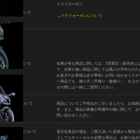
ドライカーボン
製法について
→ドライカーボンについて
納期について
在庫が有る商品に関しては、3営業日（基本的に
で、在庫が無い商品に関しては職人の手作りのた
お急ぎのお客様は必ず事前にお問い合わせくださ
一商品でも、織り方（平織り・綾織り）、仕上が
せの際には一緒にご質問ください。
ご質問について
商品についてご不明点がございましたら、お気軽
す。また、商品の画像が準備中の物に関して、お
問い合わせください。
キャンセルについて
受注生産品の場合、ご購入頂いた直後から製造に
うしてもキャンセルが必要な場合は、お振り込み