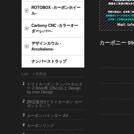
ROTOBOX -カーボンホイー
ル-
Carbony CNC -カラーオー
ダーレバー-
カーボニー 99
デザインカウル -
Arcobaleno-
ナンバーストラップ
Lafs 人気商品
ドライカーボン ナンバーホルダ
ー 2.0mm厚 126cc以上 Design
by mon Design
[限定販売!]ドライカーボン カー
ボントランプ
カーボンバインダー A4
カーボンリング