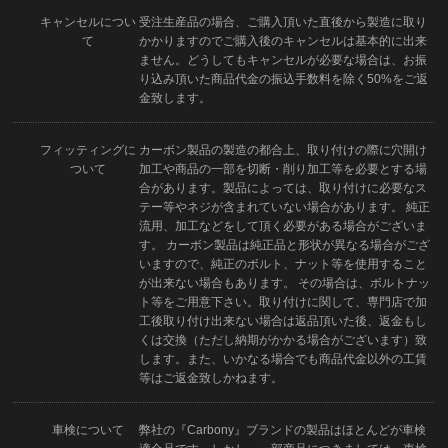
キャンセルについ
受注生産品の場合、ご購入頂いた直後から製造に取り
て
かかりますのでご購入後のキャンセルは基本的に出来
ません。どうしてもキャンセルが必要な場合は、お振
り込み頂いた商品代金の振込手数料を除く50%をご返
金致します。
フィッティングに
カーボン製品の製造の都合上、取り付けの際に穴開け
ついて
加工や商品の一部を切断・削り加工等を必要とする場
合があります。製品によっては、取り付けに必要なス
テー等やネジが含まれていない場合があります。 純正
流用、加工などをして頂く必要がある場合がございま
す。 カーボン製品は純正品と形状が異なる場合がござ
いますので、純正のボルト、ナット等を使用すること
が出来ない場合もあります。 その場合は、ボルトナッ
ト等をご用意下さい。取り付けに関して、専門店で加
工後取り付け出来ない場合は返品頂いた後、返金もし
くは交換（ただし納期がかかる場合がございます）致
します。また、いかなる場合でも商品代金以外の工賃
等はご返金致しかねます。
車検について
弊社の『Carbony』ブランドの製品はほとんどが車検