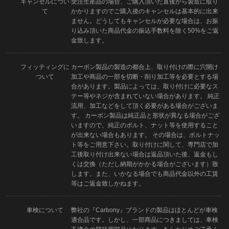
キャンセルについ
受注生産品の場合、ご購入頂いた直後から製造に取り
て
かかりますのでご購入後のキャンセルは基本的に出来
ません。どうしてもキャンセルが必要な場合は、お振
り込み頂いた商品代金の振込手数料を除く50%をご返
金致します。
フィッティングに
カーボン製品の製造の都合上、取り付けの際に穴開け
ついて
加工や商品の一部を切断・削り加工等を必要とする場
合があります。製品によっては、取り付けに必要なス
テー等やネジが含まれていない場合があります。 純正
流用、加工などをして頂く必要がある場合がございま
す。 カーボン製品は純正品と形状が異なる場合がござ
いますので、純正のボルト、ナット等を使用すること
が出来ない場合もあります。 その場合は、ボルトナッ
ト等をご用意下さい。取り付けに関して、専門店で加
工後取り付け出来ない場合は返品頂いた後、返金もし
くは交換（ただし納期がかかる場合がございます）致
します。また、いかなる場合でも商品代金以外の工賃
等はご返金致しかねます。
車検について
弊社の『Carbony』ブランドの製品はほとんどが車検
適合品です。しかし、一部商品につきましては、車検