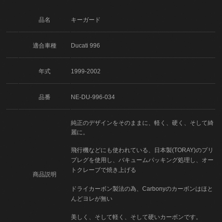
品名
キーガード
適合車種
Ducati 996
年式
1999-2002
品番
NE-DU-996-034
純正のデザインをそのままに、軽く、硬く、そして綺
麗に。
飛行機などにも使われている、日本製(TORAY)のプリ
プレグを使用し、バキュームパッキング処理し、オー
トクレーブで焼き上げる
商品説明
ドライカーボン製法の為、Carbonyのカーボンはほと
んどヨレが無い
美しく、そして軽く、そして硬いカーボンです。