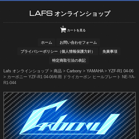
LAFS オンラインショップ
0
カートを見る
ホーム
お問い合わせフォーム
プライバシーポリシー（個人情報保護方針）
免責事項
特定商取引法の表記
Lafs オンラインショップ
>
商品
>
Carbony
>
YAMAHA
>
YZF-R1 04-06
>
カーボニー YZF-R1 04-06年用 ドライカーボン ヒールプレート NE-YA-
R1-044