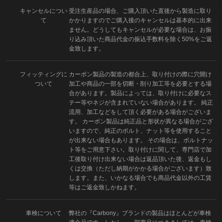
キャンセルについ
受注生産品の場合、ご購入頂いた直後から製造に取り
て
かかりますのでご購入後のキャンセルは基本的に出来
ません。どうしてもキャンセルが必要な場合は、お振
り込み頂いた商品代金の振込手数料を除く50%をご返
金致します。
フィッティングに
カーボン製品の製造の都合上、取り付けの際に穴開け
ついて
加工や商品の一部を切断・削り加工等を必要とする場
合があります。製品によっては、取り付けに必要なス
テー等やネジが含まれていない場合があります。 純正
流用、加工などをして頂く必要がある場合がございま
す。 カーボン製品は純正品と形状が異なる場合がござ
いますので、純正のボルト、ナット等を使用すること
が出来ない場合もあります。 その場合は、ボルトナッ
ト等をご用意下さい。取り付けに関して、専門店で加
工後取り付け出来ない場合は返品頂いた後、返金もし
くは交換（ただし納期がかかる場合がございます）致
します。また、いかなる場合でも商品代金以外の工賃
等はご返金致しかねます。
車検について
弊社の『Carbony』ブランドの製品はほとんどが車検