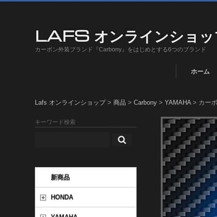
LAFS オンラインショッ
カーボン外装ブランド『Carbony』をはじめとする6つのブランド
ホーム
Lafs オンラインショップ
>
商品
>
Carbony
>
YAMAHA
>
カーボニ
キーワード検索
新商品
HONDA