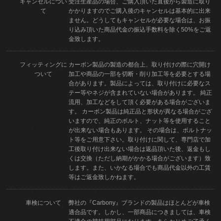
キャンセルについ
受注生産品の場合、ご購入頂いた直後から製造に取り
て
かかりますのでご購入後のキャンセルは基本的に出来
ません。どうしてもキャンセルが必要な場合は、お振
り込み頂いた商品代金の振込手数料を除く50%をご返
金致します。
フィッティングに
カーボン製品の製造の都合上、取り付けの際に穴開け
ついて
加工や商品の一部を切断・削り加工等を必要とする場
合があります。製品によっては、取り付けに必要なス
テー等やネジが含まれていない場合があります。 純正
流用、加工などをして頂く必要がある場合がございま
す。 カーボン製品は純正品と形状が異なる場合がござ
いますので、純正のボルト、ナット等を使用すること
が出来ない場合もあります。 その場合は、ボルトナッ
ト等をご用意下さい。取り付けに関して、専門店で加
工後取り付け出来ない場合は返品頂いた後、返金もし
くは交換（ただし納期がかかる場合がございます）致
します。また、いかなる場合でも商品代金以外の工賃
等はご返金致しかねます。
車検について
弊社の『Carbony』ブランドの製品はほとんどが車検
適合品です。しかし、一部商品につきましては、車検