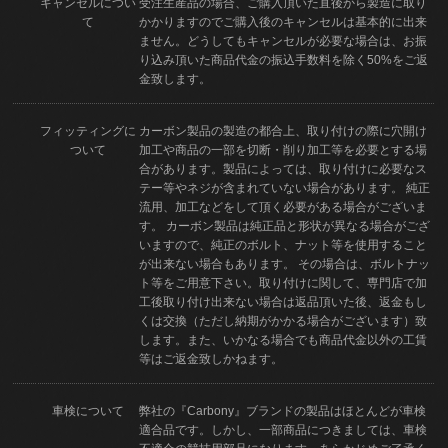
キャンセルについ
受注生産品の場合、ご購入頂いた直後から製造に取り
て
かかりますのでご購入後のキャンセルは基本的に出来
ません。どうしてもキャンセルが必要な場合は、お振
り込み頂いた商品代金の振込手数料を除く50%をご返
金致します。
フィッティングに
カーボン製品の製造の都合上、取り付けの際に穴開け
ついて
加工や商品の一部を切断・削り加工等を必要とする場
合があります。製品によっては、取り付けに必要なス
テー等やネジが含まれていない場合があります。 純正
流用、加工などをして頂く必要がある場合がございま
す。 カーボン製品は純正品と形状が異なる場合がござ
いますので、純正のボルト、ナット等を使用すること
が出来ない場合もあります。 その場合は、ボルトナッ
ト等をご用意下さい。取り付けに関して、専門店で加
工後取り付け出来ない場合は返品頂いた後、返金もし
くは交換（ただし納期がかかる場合がございます）致
します。また、いかなる場合でも商品代金以外の工賃
等はご返金致しかねます。
車検について
弊社の『Carbony』ブランドの製品はほとんどが車検
適合品です。しかし、一部商品につきましては、車検