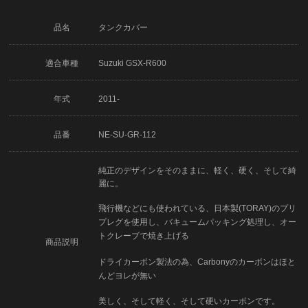
品名
タンクカバー
適合車種
Suzuki GSX-R600
年式
2011-
品番
NE-SU-GR-112
純正のデザインをそのままに、軽く、硬く、そして綺
麗に。
飛行機などにも使われている、日本製(TORAY)のプリ
プレグを使用し、バキュームパッキング処理し、オー
トクレーブで焼き上げる
商品説明
ドライカーボン製法の為、Carbonyのカーボンはほと
んどヨレが無い
美しく、そして軽く、そして硬いカーボンです。