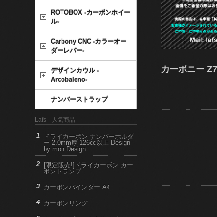
ROTOBOX -カーボンホイー
ル-
Carbony CNC -カラーオー
ダーレバー-
カーボニー Z7
デザインカウル -
Arcobaleno-
ナンバーストラップ
Lafs 人気商品
ドライカーボン ナンバーホルダ
ー 2.0mm厚 126cc以上 Design
by mon Design
[限定販売!]ドライカーボン カー
ボントランプ
カーボンバインダー A4
カーボンリング