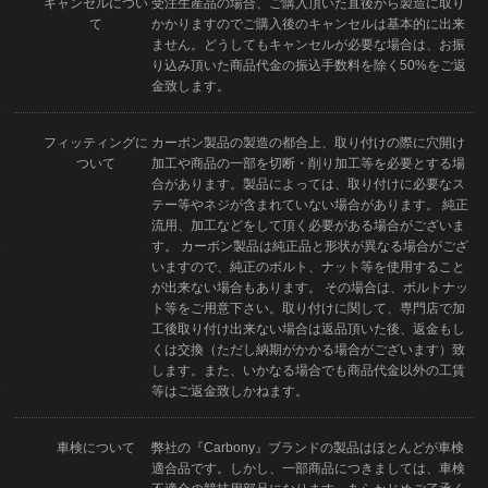
キャンセルについ
受注生産品の場合、ご購入頂いた直後から製造に取り
て
かかりますのでご購入後のキャンセルは基本的に出来
ません。どうしてもキャンセルが必要な場合は、お振
り込み頂いた商品代金の振込手数料を除く50%をご返
金致します。
フィッティングに
カーボン製品の製造の都合上、取り付けの際に穴開け
ついて
加工や商品の一部を切断・削り加工等を必要とする場
合があります。製品によっては、取り付けに必要なス
テー等やネジが含まれていない場合があります。 純正
流用、加工などをして頂く必要がある場合がございま
す。 カーボン製品は純正品と形状が異なる場合がござ
いますので、純正のボルト、ナット等を使用すること
が出来ない場合もあります。 その場合は、ボルトナッ
ト等をご用意下さい。取り付けに関して、専門店で加
工後取り付け出来ない場合は返品頂いた後、返金もし
くは交換（ただし納期がかかる場合がございます）致
します。また、いかなる場合でも商品代金以外の工賃
等はご返金致しかねます。
車検について
弊社の『Carbony』ブランドの製品はほとんどが車検
適合品です。しかし、一部商品につきましては、車検