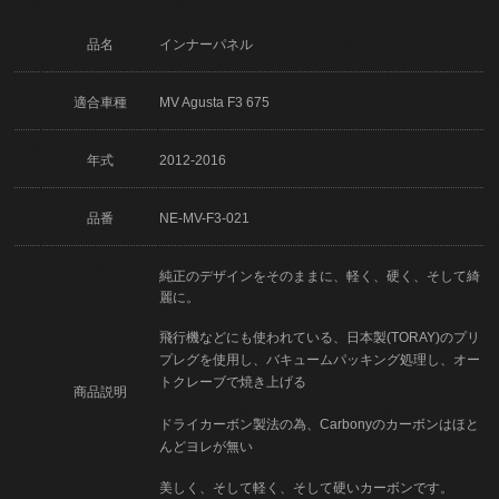
品名
インナーパネル
適合車種
MV Agusta F3 675
年式
2012-2016
品番
NE-MV-F3-021
純正のデザインをそのままに、軽く、硬く、そして綺
麗に。
飛行機などにも使われている、日本製(TORAY)のプリ
プレグを使用し、バキュームパッキング処理し、オー
トクレーブで焼き上げる
商品説明
ドライカーボン製法の為、Carbonyのカーボンはほと
んどヨレが無い
美しく、そして軽く、そして硬いカーボンです。