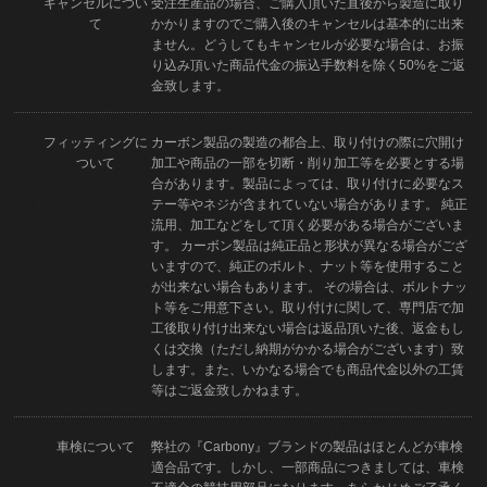
キャンセルについ
受注生産品の場合、ご購入頂いた直後から製造に取り
て
かかりますのでご購入後のキャンセルは基本的に出来
ません。どうしてもキャンセルが必要な場合は、お振
り込み頂いた商品代金の振込手数料を除く50%をご返
金致します。
フィッティングに
カーボン製品の製造の都合上、取り付けの際に穴開け
ついて
加工や商品の一部を切断・削り加工等を必要とする場
合があります。製品によっては、取り付けに必要なス
テー等やネジが含まれていない場合があります。 純正
流用、加工などをして頂く必要がある場合がございま
す。 カーボン製品は純正品と形状が異なる場合がござ
いますので、純正のボルト、ナット等を使用すること
が出来ない場合もあります。 その場合は、ボルトナッ
ト等をご用意下さい。取り付けに関して、専門店で加
工後取り付け出来ない場合は返品頂いた後、返金もし
くは交換（ただし納期がかかる場合がございます）致
します。また、いかなる場合でも商品代金以外の工賃
等はご返金致しかねます。
車検について
弊社の『Carbony』ブランドの製品はほとんどが車検
適合品です。しかし、一部商品につきましては、車検