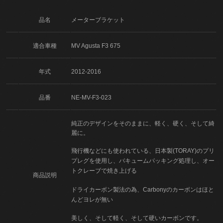
品名
メーターブラケット
適合車種
MV Agusta F3 675
年式
2012-2016
品番
NE-MV-F3-023
純正のデザインをそのままに、軽く、硬く、そして綺
麗に。
飛行機などにも使われている、日本製(TORAY)のプリ
プレグを使用し、バキュームパッキング処理し、オー
トクレーブで焼き上げる
商品説明
ドライカーボン製法の為、Carbonyのカーボンはほと
んどヨレが無い
美しく、そして軽く、そして硬いカーボンです。