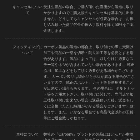
キャンセルについ
受注生産品の場合、ご購入頂いた直後から製造に取り
て
かかりますのでご購入後のキャンセルは基本的に出来
ません。どうしてもキャンセルが必要な場合は、お振
り込み頂いた商品代金の振込手数料を除く50%をご返
金致します。
フィッティングに
カーボン製品の製造の都合上、取り付けの際に穴開け
ついて
加工や商品の一部を切断・削り加工等を必要とする場
合があります。製品によっては、取り付けに必要なス
テー等やネジが含まれていない場合があります。 純正
流用、加工などをして頂く必要がある場合がございま
す。 カーボン製品は純正品と形状が異なる場合がござ
いますので、純正のボルト、ナット等を使用すること
が出来ない場合もあります。 その場合は、ボルトナッ
ト等をご用意下さい。取り付けに関して、専門店で加
工後取り付け出来ない場合は返品頂いた後、返金もし
くは交換（ただし納期がかかる場合がございます）致
します。また、いかなる場合でも商品代金以外の工賃
等はご返金致しかねます。
車検について
弊社の『Carbony』ブランドの製品はほとんどが車検