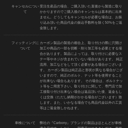
キャンセルについ
受注生産品の場合、ご購入頂いた直後から製造に取り
て
かかりますのでご購入後のキャンセルは基本的に出来
ません。どうしてもキャンセルが必要な場合は、お振
り込み頂いた商品代金の振込手数料を除く50%をご返
金致します。
フィッティングに
カーボン製品の製造の都合上、取り付けの際に穴開け
ついて
加工や商品の一部を切断・削り加工等を必要とする場
合があります。製品によっては、取り付けに必要なス
テー等やネジが含まれていない場合があります。 純正
流用、加工などをして頂く必要がある場合がございま
す。 カーボン製品は純正品と形状が異なる場合がござ
いますので、純正のボルト、ナット等を使用すること
が出来ない場合もあります。 その場合は、ボルトナッ
ト等をご用意下さい。取り付けに関して、専門店で加
工後取り付け出来ない場合は返品頂いた後、返金もし
くは交換（ただし納期がかかる場合がございます）致
します。また、いかなる場合でも商品代金以外の工賃
等はご返金致しかねます。
車検について
弊社の『Carbony』ブランドの製品はほとんどが車検