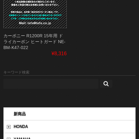
カーボニー R1200R 15年用 ド
ライカーボン ヒートガード NE-
BM-K47-022
¥8,316
キーワード検索
新商品
HONDA