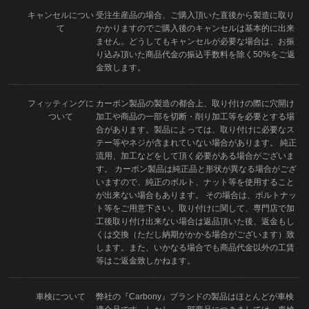
キャンセルについ
受注生産品の場合、ご購入頂いた直後から製造に取り
て
かかりますのでご購入後のキャンセルは基本的に出来
ません。どうしてもキャンセルが必要な場合は、お振
り込み頂いた商品代金の振込手数料を除く50%をご返
金致します。
フィッティングに
カーボン製品の製造の都合上、取り付けの際に穴開け
ついて
加工や商品の一部を切断・削り加工等を必要とする場
合があります。製品によっては、取り付けに必要なス
テー等やネジが含まれていない場合があります。 純正
流用、加工などをして頂く必要がある場合がございま
す。 カーボン製品は純正品と形状が異なる場合がござ
いますので、純正のボルト、ナット等を使用すること
が出来ない場合もあります。 その場合は、ボルトナッ
ト等をご用意下さい。取り付けに関して、専門店で加
工後取り付け出来ない場合は返品頂いた後、返金もし
くは交換（ただし納期がかかる場合がございます）致
します。また、いかなる場合でも商品代金以外の工賃
等はご返金致しかねます。
車検について
弊社の『Carbony』ブランドの製品はほとんどが車検