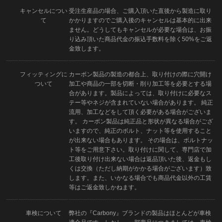
キャンセルについ
受注生産品の場合、ご購入頂いた直後から製造に取り
て
かかりますのでご購入後のキャンセルは基本的に出来
ません。どうしてもキャンセルが必要な場合は、お振
り込み頂いた商品代金の振込手数料を除く50%をご返
金致します。
フィッティングに
カーボン製品の製造の都合上、取り付けの際に穴開け
ついて
加工や商品の一部を切断・削り加工等を必要とする場
合があります。製品によっては、取り付けに必要なス
テー等やネジが含まれていない場合があります。 純正
流用、加工などをして頂く必要がある場合がございま
す。 カーボン製品は純正品と形状が異なる場合がござ
いますので、純正のボルト、ナット等を使用すること
が出来ない場合もあります。 その場合は、ボルトナッ
ト等をご用意下さい。取り付けに関して、専門店で加
工後取り付け出来ない場合は返品頂いた後、返金もし
くは交換（ただし納期がかかる場合がございます）致
します。また、いかなる場合でも商品代金以外の工賃
等はご返金致しかねます。
車検について
弊社の『Carbony』ブランドの製品はほとんどが車検