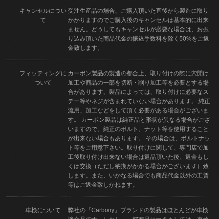
キャンセルについ
受注生産品の場合、ご購入頂いた直後から製造に取り
て
かかりますのでご購入後のキャンセルは基本的に出来
ません。どうしてもキャンセルが必要な場合は、お振
り込み頂いた商品代金の振込手数料を除く50%をご返
金致します。
フィッティングに
カーボン製品の製造の都合上、取り付けの際に穴開け
ついて
加工や商品の一部を切断・削り加工等を必要とする場
合があります。製品によっては、取り付けに必要なス
テー等やネジが含まれていない場合があります。 純正
流用、加工などをして頂く必要がある場合がございま
す。 カーボン製品は純正品と形状が異なる場合がござ
いますので、純正のボルト、ナット等を使用すること
が出来ない場合もあります。 その場合は、ボルトナッ
ト等をご用意下さい。取り付けに関して、専門店で加
工後取り付け出来ない場合は返品頂いた後、返金もし
くは交換（ただし納期がかかる場合がございます）致
します。また、いかなる場合でも商品代金以外の工賃
等はご返金致しかねます。
車検について
弊社の『Carbony』ブランドの製品はほとんどが車検