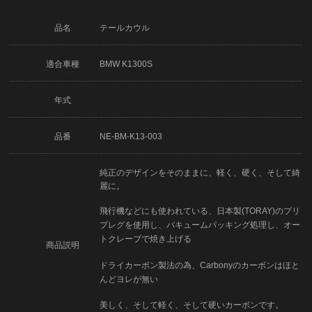
品名
テールカウル
適合車種
BMW K1300S
年式
品番
NE-BM-K13-003
純正のデザインをそのままに、軽く、硬く、そして綺
麗に。
飛行機などにも使われている、日本製(TORAY)のプリ
プレグを使用し、バキュームパッキング処理し、オー
トクレーブで焼き上げる
商品説明
ドライカーボン製法の為、Carbonyのカーボンはほと
んどヨレが無い
美しく、そして軽く、そして硬いカーボンです。