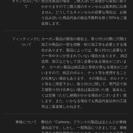
キャンセルについ
受注生産品の場合、ご購入頂いた直後から製造に取り
て
かかりますのでご購入後のキャンセルは基本的に出来
ません。どうしてもキャンセルが必要な場合は、お振
り込み頂いた商品代金の振込手数料を除く50%をご返
金致します。
フィッティングに
カーボン製品の製造の都合上、取り付けの際に穴開け
ついて
加工や商品の一部を切断・削り加工等を必要とする場
合があります。製品によっては、取り付けに必要なス
テー等やネジが含まれていない場合があります。 純正
流用、加工などをして頂く必要がある場合がございま
す。 カーボン製品は純正品と形状が異なる場合がござ
いますので、純正のボルト、ナット等を使用すること
が出来ない場合もあります。 その場合は、ボルトナッ
ト等をご用意下さい。取り付けに関して、専門店で加
工後取り付け出来ない場合は返品頂いた後、返金もし
くは交換（ただし納期がかかる場合がございます）致
します。また、いかなる場合でも商品代金以外の工賃
等はご返金致しかねます。
車検について
弊社の『Carbony』ブランドの製品はほとんどが車検
適合品です。しかし、一部商品につきましては、車検