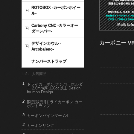
ROTOBOX -カーボンホイー
ル-
Carbony CNC -カラーオー
ダーレバー-
カーボニー VRS
デザインカウル -
Arcobaleno-
ナンバーストラップ
Lafs 人気商品
ドライカーボン ナンバーホルダ
ー 2.0mm厚 126cc以上 Design
by mon Design
[限定販売!]ドライカーボン カー
ボントランプ
カーボンバインダー A4
カーボンリング