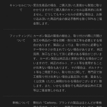
キャンセルについ
受注生産品の場合、ご購入頂いた直後から製造に取り
て
かかりますのでご購入後のキャンセルは基本的に出来
ません。どうしてもキャンセルが必要な場合は、お振
り込み頂いた商品代金の振込手数料を除く50%をご返
金致します。
フィッティングに
カーボン製品の製造の都合上、取り付けの際に穴開け
ついて
加工や商品の一部を切断・削り加工等を必要とする場
合があります。製品によっては、取り付けに必要なス
テー等やネジが含まれていない場合があります。 純正
流用、加工などをして頂く必要がある場合がございま
す。 カーボン製品は純正品と形状が異なる場合がござ
いますので、純正のボルト、ナット等を使用すること
が出来ない場合もあります。 その場合は、ボルトナッ
ト等をご用意下さい。取り付けに関して、専門店で加
工後取り付け出来ない場合は返品頂いた後、返金もし
くは交換（ただし納期がかかる場合がございます）致
します。また、いかなる場合でも商品代金以外の工賃
等はご返金致しかねます。
車検について
弊社の『Carbony』ブランドの製品はほとんどが車検