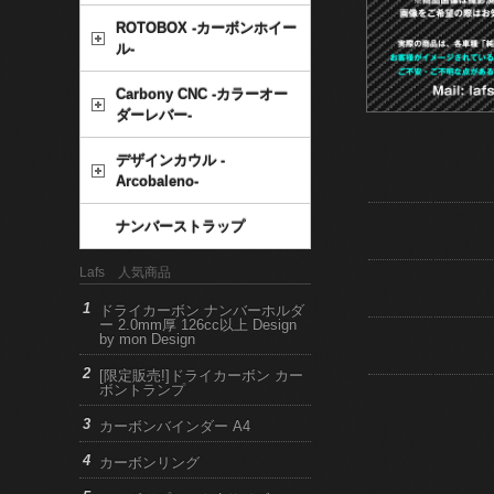
ROTOBOX -カーボンホイー
ル-
Carbony CNC -カラーオー
ダーレバー-
デザインカウル -
Arcobaleno-
ナンバーストラップ
Lafs 人気商品
ドライカーボン ナンバーホルダ
ー 2.0mm厚 126cc以上 Design
by mon Design
[限定販売!]ドライカーボン カー
ボントランプ
カーボンバインダー A4
カーボンリング