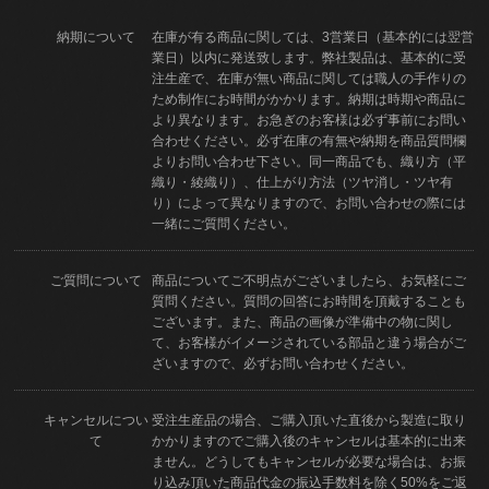
納期について
在庫が有る商品に関しては、3営業日（基本的には翌営
業日）以内に発送致します。弊社製品は、基本的に受
注生産で、在庫が無い商品に関しては職人の手作りの
ため制作にお時間がかかります。納期は時期や商品に
より異なります。お急ぎのお客様は必ず事前にお問い
合わせください。必ず在庫の有無や納期を商品質問欄
よりお問い合わせ下さい。同一商品でも、織り方（平
織り・綾織り）、仕上がり方法（ツヤ消し・ツヤ有
り）によって異なりますので、お問い合わせの際には
一緒にご質問ください。
ご質問について
商品についてご不明点がございましたら、お気軽にご
質問ください。質問の回答にお時間を頂戴することも
ございます。また、商品の画像が準備中の物に関し
て、お客様がイメージされている部品と違う場合がご
ざいますので、必ずお問い合わせください。
キャンセルについ
受注生産品の場合、ご購入頂いた直後から製造に取り
て
かかりますのでご購入後のキャンセルは基本的に出来
ません。どうしてもキャンセルが必要な場合は、お振
り込み頂いた商品代金の振込手数料を除く50%をご返