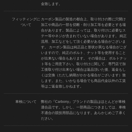
金致します。
フィッティングに
カーボン製品の製造の都合上、取り付けの際に穴開け
ついて
加工や商品の一部を切断・削り加工等を必要とする場
合があります。製品によっては、取り付けに必要なス
テー等やネジが含まれていない場合があります。 純正
流用、加工などをして頂く必要がある場合がございま
す。 カーボン製品は純正品と形状が異なる場合がござ
いますので、純正のボルト、ナット等を使用すること
が出来ない場合もあります。 その場合は、ボルトナッ
ト等をご用意下さい。取り付けに関して、専門店で加
工後取り付け出来ない場合は返品頂いた後、返金もし
くは交換（ただし納期がかかる場合がございます）致
します。また、いかなる場合でも商品代金以外の工賃
等はご返金致しかねます。
車検について
弊社の『Carbony』ブランドの製品はほとんどが車検
適合品です。しかし、一部商品につきましては、車検
不適合の競技用部品になります。あらかじめご了承く
ださい。