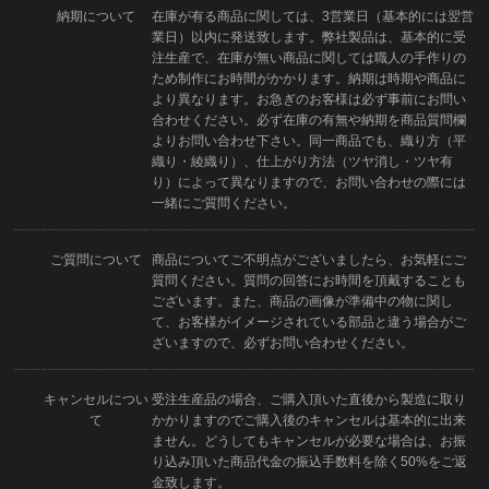
納期について
在庫が有る商品に関しては、3営業日（基本的には翌営
業日）以内に発送致します。弊社製品は、基本的に受
注生産で、在庫が無い商品に関しては職人の手作りの
ため制作にお時間がかかります。納期は時期や商品に
より異なります。お急ぎのお客様は必ず事前にお問い
合わせください。必ず在庫の有無や納期を商品質問欄
よりお問い合わせ下さい。同一商品でも、織り方（平
織り・綾織り）、仕上がり方法（ツヤ消し・ツヤ有
り）によって異なりますので、お問い合わせの際には
一緒にご質問ください。
ご質問について
商品についてご不明点がございましたら、お気軽にご
質問ください。質問の回答にお時間を頂戴することも
ございます。また、商品の画像が準備中の物に関し
て、お客様がイメージされている部品と違う場合がご
ざいますので、必ずお問い合わせください。
キャンセルについ
受注生産品の場合、ご購入頂いた直後から製造に取り
て
かかりますのでご購入後のキャンセルは基本的に出来
ません。どうしてもキャンセルが必要な場合は、お振
り込み頂いた商品代金の振込手数料を除く50%をご返
金致します。