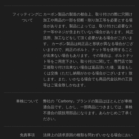
フィッティングに
カーボン製品の製造の都合上、取り付けの際に穴開け
ついて
加工や商品の一部を切断・削り加工等を必要とする場
合があります。製品によっては、取り付けに必要なス
テー等やネジが含まれていない場合があります。 純正
流用、加工などをして頂く必要がある場合がございま
す。 カーボン製品は純正品と形状が異なる場合がござ
いますので、純正のボルト、ナット等を使用すること
が出来ない場合もあります。 その場合は、ボルトナッ
ト等をご用意下さい。取り付けに関して、専門店で加
工後取り付け出来ない場合は返品頂いた後、返金もし
くは交換（ただし納期がかかる場合がございます）致
します。また、いかなる場合でも商品代金以外の工賃
等はご返金致しかねます。
車検について
弊社の『Carbony』ブランドの製品はほとんどが車検
適合品です。しかし、一部商品につきましては、車検
不適合の競技用部品になります。あらかじめご了承く
ださい。
免責事項
法律上の請求原因の種類を問わずいかなる場合におい