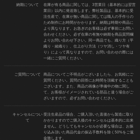
納期について
在庫が有る商品に関しては、3営業日（基本的には翌営
業日）以内に発送致します。弊社製品は、基本的に受
注生産で、在庫が無い商品に関しては職人の手作りの
ため制作にお時間がかかります。納期は時期や商品に
より異なります。お急ぎのお客様は必ず事前にお問い
合わせください。必ず在庫の有無や納期を商品質問欄
よりお問い合わせ下さい。同一商品でも、織り方（平
織り・綾織り）、仕上がり方法（ツヤ消し・ツヤ有
り）によって異なりますので、お問い合わせの際には
一緒にご質問ください。
ご質問について
商品についてご不明点がございましたら、お気軽にご
質問ください。質問の回答にお時間を頂戴することも
ございます。また、商品の画像が準備中の物に関し
て、お客様がイメージされている部品と違う場合がご
ざいますので、必ずお問い合わせください。
キャンセルについ
受注生産品の場合、ご購入頂いた直後から製造に取り
て
かかりますのでご購入後のキャンセルは基本的に出来
ません。どうしてもキャンセルが必要な場合は、お振
り込み頂いた商品代金の振込手数料を除く50%をご返
金致します。