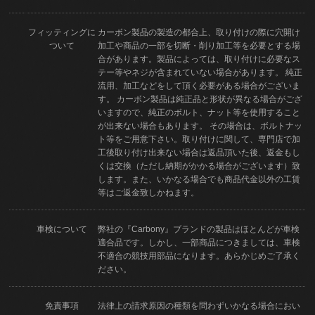
フィッティングに
カーボン製品の製造の都合上、取り付けの際に穴開け
ついて
加工や商品の一部を切断・削り加工等を必要とする場
合があります。製品によっては、取り付けに必要なス
テー等やネジが含まれていない場合があります。 純正
流用、加工などをして頂く必要がある場合がございま
す。 カーボン製品は純正品と形状が異なる場合がござ
いますので、純正のボルト、ナット等を使用すること
が出来ない場合もあります。 その場合は、ボルトナッ
ト等をご用意下さい。取り付けに関して、専門店で加
工後取り付け出来ない場合は返品頂いた後、返金もし
くは交換（ただし納期がかかる場合がございます）致
します。また、いかなる場合でも商品代金以外の工賃
等はご返金致しかねます。
車検について
弊社の『Carbony』ブランドの製品はほとんどが車検
適合品です。しかし、一部商品につきましては、車検
不適合の競技用部品になります。あらかじめご了承く
ださい。
免責事項
法律上の請求原因の種類を問わずいかなる場合におい