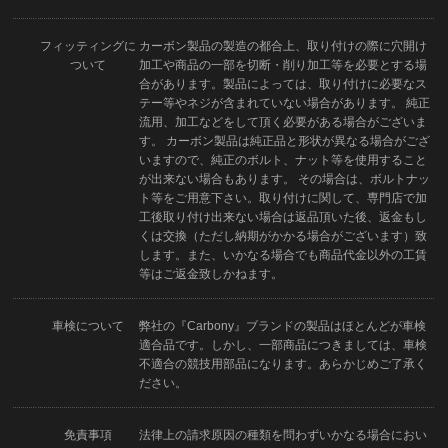
フィッティングに
カーボン製品の製造の都合上、取り付けの際に穴開け
ついて
加工や商品の一部を切断・削り加工等を必要とする場
合があります。製品によっては、取り付けに必要なス
テー等やネジが含まれていない場合があります。 純正
流用、加工などをして頂く必要がある場合がございま
す。 カーボン製品は純正品と形状が異なる場合がござ
いますので、純正のボルト、ナット等を使用すること
が出来ない場合もあります。 その場合は、ボルトナッ
ト等をご用意下さい。取り付けに関して、専門店で加
工後取り付け出来ない場合は返品頂いた後、返金もし
くは交換（ただし納期がかかる場合がございます）致
します。また、いかなる場合でも商品代金以外の工賃
等はご返金致しかねます。
車検について
弊社の『Carbony』ブランドの製品はほとんどが車検
適合品です。しかし、一部商品につきましては、車検
不適合の競技用部品になります。あらかじめご了承く
ださい。
免責事項
法律上の請求原因の種類を問わずいかなる場合におい