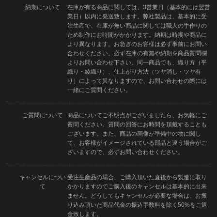
納期について
在庫が有る商品に関しては、3営業日（基本的には翌営
業日）以内に発送致します。弊社製品は、基本的に受
注生産で、在庫が無い商品に関しては職人の手作りの
ため制作にお時間がかかります。納期は時期や商品に
より異なります。お急ぎのお客様は必ず事前にお問い
合わせください。必ず在庫の有無や納期を商品質問欄
よりお問い合わせ下さい。同一商品でも、織り方（平
織り・綾織り）、仕上がり方法（ツヤ消し・ツヤ有
り）によって異なりますので、お問い合わせの際には
一緒にご質問ください。
ご質問について
商品についてご不明点がございましたら、お気軽にご
質問ください。質問の回答にお時間を頂戴することも
ございます。また、商品の画像が準備中の物に関し
て、お客様がイメージされている部品と違う場合がご
ざいますので、必ずお問い合わせください。
キャンセルについ
受注生産品の場合、ご購入頂いた直後から製造に取り
て
かかりますのでご購入後のキャンセルは基本的に出来
ません。どうしてもキャンセルが必要な場合は、お振
り込み頂いた商品代金の振込手数料を除く50%をご返
金致します。