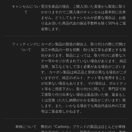
キャンセルについ
受注生産品の場合、ご購入頂いた直後から製造に取り
て
かかりますのでご購入後のキャンセルは基本的に出来
ません。どうしてもキャンセルが必要な場合は、お振
り込み頂いた商品代金の振込手数料を除く50%をご返
金致します。
フィッティングに
カーボン製品の製造の都合上、取り付けの際に穴開け
ついて
加工や商品の一部を切断・削り加工等を必要とする場
合があります。製品によっては、取り付けに必要なス
テー等やネジが含まれていない場合があります。 純正
流用、加工などをして頂く必要がある場合がございま
す。 カーボン製品は純正品と形状が異なる場合がござ
いますので、純正のボルト、ナット等を使用すること
が出来ない場合もあります。 その場合は、ボルトナッ
ト等をご用意下さい。取り付けに関して、専門店で加
工後取り付け出来ない場合は返品頂いた後、返金もし
くは交換（ただし納期がかかる場合がございます）致
します。また、いかなる場合でも商品代金以外の工賃
等はご返金致しかねます。
車検について
弊社の『Carbony』ブランドの製品はほとんどが車検