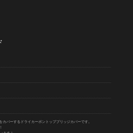
ド
をカバーするドライカーボントップブリッジカバーです。
！
違います！