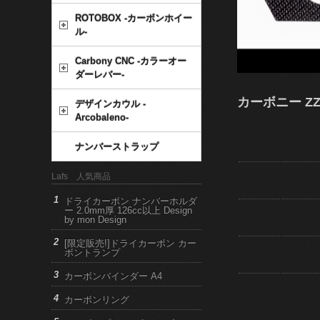
ROTOBOX -カーボンホイー
ル-
Carbony CNC -カラーオー
ダーレバー-
カーボニー ZZ
デザインカウル -
Arcobaleno-
ナンバーストラップ
Lafs 人気商品
ドライカーボン ナンバーホルダ
ー 2.0mm厚 126cc以上 Design
by mon Design
[限定販売!]ドライカーボン カー
ボントランプ
カーボンバインダー A4
カーボンリング