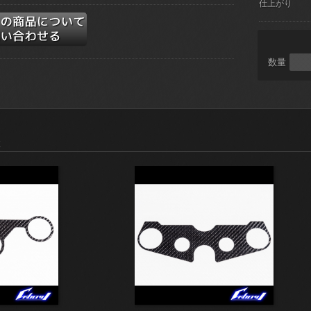
仕上がり
数量
E