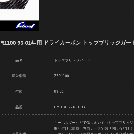
R1100 93-01年用 ドライカーボン トップブリッジガー
品名
トップブリッジガード
適合車種
ZZR1100
年式
93-01
品番
CA-TBC-ZZR11-93
キーホルダーなどで傷つきやすいトップブリッジ
取り付けは簡単！両面テープで貼り付けるだけ！
商品説明
しかも、1.0mmの極厚カーボンなので高級感が