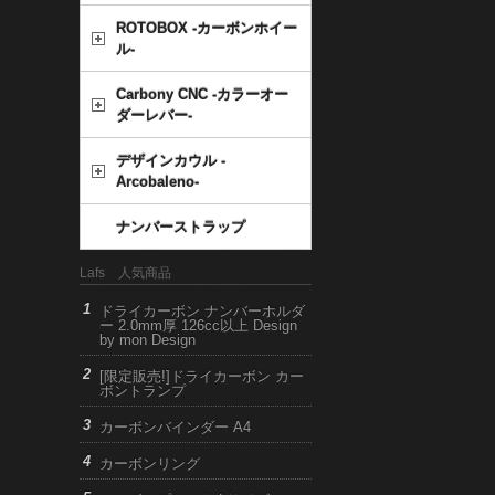
ROTOBOX -カーボンホイー
ル-
Carbony CNC -カラーオー
ダーレバー-
デザインカウル -
Arcobaleno-
ナンバーストラップ
Lafs 人気商品
ドライカーボン ナンバーホルダ
ー 2.0mm厚 126cc以上 Design
by mon Design
[限定販売!]ドライカーボン カー
ボントランプ
カーボンバインダー A4
カーボンリング