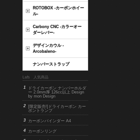
ROTOBOX -カーボンホイー
ル-
Carbony CNC -カラーオー
ダーレバー-
デザインカウル -
Arcobaleno-
ナンバーストラップ
Lafs 人気商品
ドライカーボン ナンバーホルダ
ー 2.0mm厚 126cc以上 Design
by mon Design
[限定販売!]ドライカーボン カー
ボントランプ
カーボンバインダー A4
カーボンリング