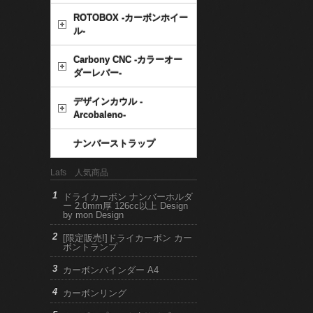
ROTOBOX -カーボンホイー
ル-
Carbony CNC -カラーオー
ダーレバー-
デザインカウル -
Arcobaleno-
ナンバーストラップ
Lafs 人気商品
ドライカーボン ナンバーホルダ
ー 2.0mm厚 126cc以上 Design
by mon Design
[限定販売!]ドライカーボン カー
ボントランプ
カーボンバインダー A4
カーボンリング