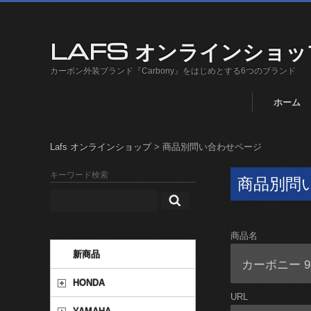
LAFS オンラインショッ
カーボン外装ブランド『Carbony』をはじめとする6つのブランド
ホーム
Lafs オンラインショップ
>
商品別問い合わせページ
キーワード検索
商品別問
商品名
新商品
HONDA
URL