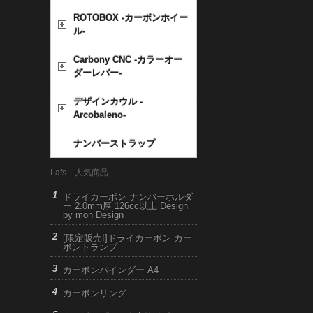
ROTOBOX -カーボンホイー
ル-
Carbony CNC -カラーオー
ダーレバー-
デザインカウル -
Arcobaleno-
ナンバーストラップ
Lafs 人気商品
ドライカーボン ナンバーホルダ
ー 2.0mm厚 126cc以上 Design
by mon Design
[限定販売!]ドライカーボン カー
ボントランプ
カーボンバインダー A4
カーボンリング