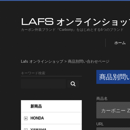
LAFS オンラインショッ
カーボン外装ブランド『Carbony』をはじめとする6つのブランド
ホーム
Lafs オンラインショップ
>
商品別問い合わせページ
キーワード検索
商品別問
商品名
新商品
HONDA
URL