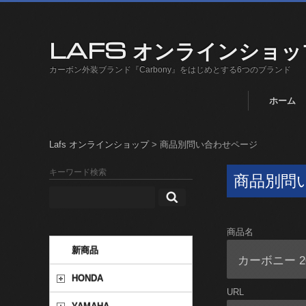
LAFS オンラインショッ
カーボン外装ブランド『Carbony』をはじめとする6つのブランド
ホーム
Lafs オンラインショップ
>
商品別問い合わせページ
キーワード検索
商品別問
商品名
新商品
HONDA
URL