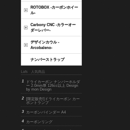
ROTOBOX -カーボンホイー
ル-
Carbony CNC -カラーオー
ダーレバー-
デザインカウル -
Arcobaleno-
ナンバーストラップ
Lafs 人気商品
ドライカーボン ナンバーホルダ
ー 2.0mm厚 126cc以上 Design
by mon Design
[限定販売!]ドライカーボン カー
ボントランプ
カーボンバインダー A4
カーボンリング