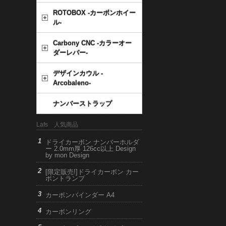
ROTOBOX -カーボンホイー
ル-
Carbony CNC -カラーオー
ダーレバー-
デザインカウル -
Arcobaleno-
ナンバーストラップ
Lafs 人気商品
ドライカーボン ナンバーホルダ
ー 2.0mm厚 126cc以上 Design
by mon Design
[限定販売!]ドライカーボン カー
ボントランプ
カーボンバインダー A4
カーボンリング