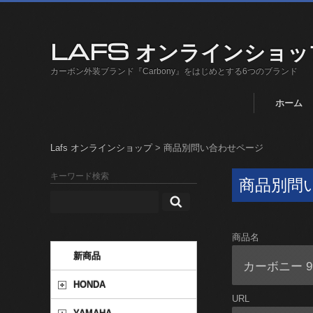
LAFS オンラインショッ
カーボン外装ブランド『Carbony』をはじめとする6つのブランド
ホーム
Lafs オンラインショップ
>
商品別問い合わせページ
キーワード検索
商品別問
商品名
新商品
HONDA
URL