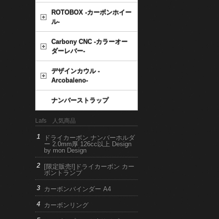
ROTOBOX -カーボンホイー
ル-
Carbony CNC -カラーオー
ダーレバー-
デザインカウル -
Arcobaleno-
ナンバーストラップ
Lafs 人気商品
ドライカーボン ナンバーホルダ
ー 2.0mm厚 126cc以上 Design
by mon Design
[限定販売!]ドライカーボン カー
ボントランプ
カーボンバインダー A4
カーボンリング