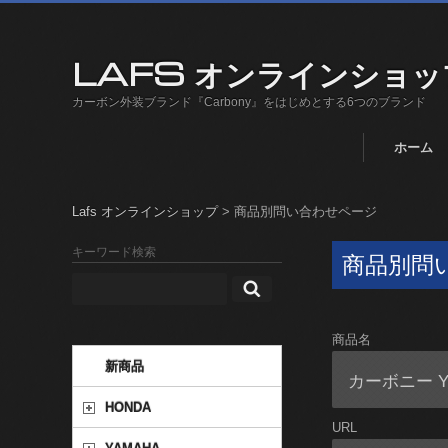
LAFS オンラインショッ
カーボン外装ブランド『Carbony』をはじめとする6つのブランド
ホーム
Lafs オンラインショップ
>
商品別問い合わせページ
キーワード検索
商品別問
商品名
新商品
HONDA
URL