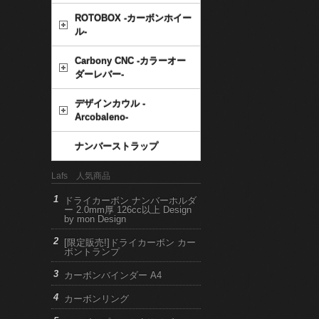
ROTOBOX -カーボンホイー
ル-
Carbony CNC -カラーオー
ダーレバー-
デザインカウル -
Arcobaleno-
ナンバーストラップ
Lafs 人気商品
ドライカーボン ナンバーホルダ
ー 2.0mm厚 126cc以上 Design
by mon Design
[限定販売!]ドライカーボン カー
ボントランプ
カーボンバインダー A4
カーボンリング