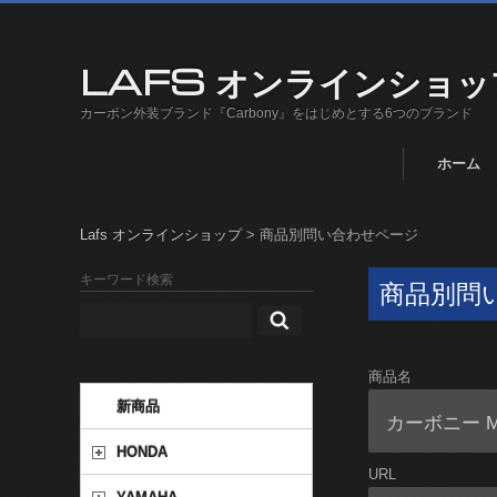
LAFS オンラインショッ
カーボン外装ブランド『Carbony』をはじめとする6つのブランド
ホーム
Lafs オンラインショップ
>
商品別問い合わせページ
キーワード検索
商品別問
商品名
新商品
HONDA
URL