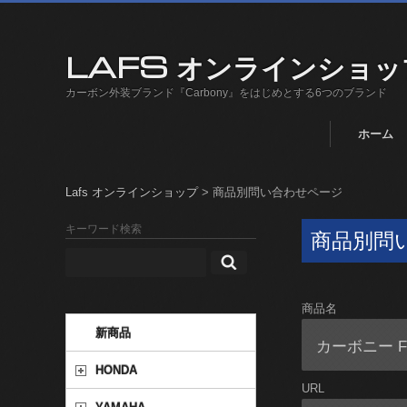
LAFS オンラインショッ
カーボン外装ブランド『Carbony』をはじめとする6つのブランド
ホーム
Lafs オンラインショップ
>
商品別問い合わせページ
キーワード検索
商品別問
商品名
新商品
HONDA
URL