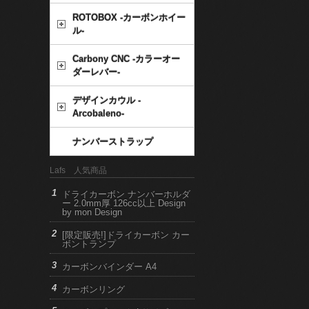
ROTOBOX -カーボンホイー
ル-
Carbony CNC -カラーオー
ダーレバー-
デザインカウル -
Arcobaleno-
ナンバーストラップ
Lafs 人気商品
ドライカーボン ナンバーホルダ
ー 2.0mm厚 126cc以上 Design
by mon Design
[限定販売!]ドライカーボン カー
ボントランプ
カーボンバインダー A4
カーボンリング