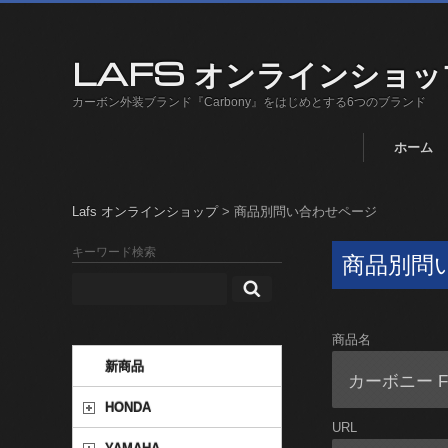
LAFS オンラインショッ
カーボン外装ブランド『Carbony』をはじめとする6つのブランド
ホーム
Lafs オンラインショップ
>
商品別問い合わせページ
キーワード検索
商品別問
商品名
新商品
HONDA
URL