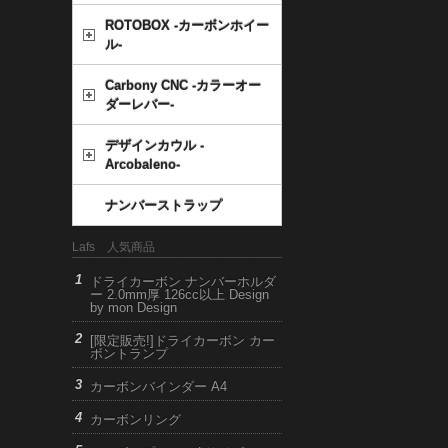
ROTOBOX -カーボンホイー
ル-
Carbony CNC -カラーオー
ダーレバー-
デザインカウル -
Arcobaleno-
ナンバーストラップ
Lafs 人気商品
ドライカーボン ナンバーホルダ
ー 2.0mm厚 126cc以上 Design
by mon Design
[限定販売!]ドライカーボン カー
ボントランプ
カーボンバインダー A4
カーボンリング