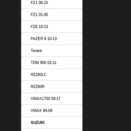
FZ1 06-15
FZ1 01-05
FZ8 10-13
FAZER 8 10-13
Tenere
TDM 900 02-11
RZ250LC
RZ250R
VMAX1700 09-17
VMAX 85-08
SUZUKI