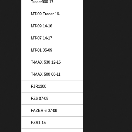
Tracer900 17-
MT-09 Tracer 16-
MT-09 14-16
MT-07 14-17
MT-01 05-09
T-MAX 530 12-16
T-MAX 500 08-11
FJR1300
FZ6 07-09
FAZER 6 07-09
FZS1 15