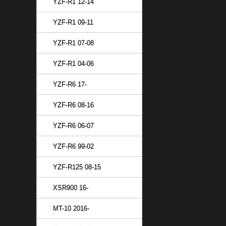
YZF-R1 12-14
YZF-R1 09-11
YZF-R1 07-08
YZF-R1 04-06
YZF-R6 17-
YZF-R6 08-16
YZF-R6 06-07
YZF-R6 99-02
YZF-R125 08-15
XSR900 16-
MT-10 2016-