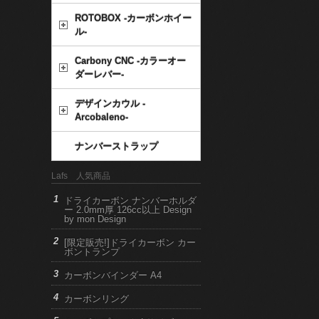
ROTOBOX -カーボンホイー
ル-
Carbony CNC -カラーオー
ダーレバー-
デザインカウル -
Arcobaleno-
ナンバーストラップ
Lafs 人気商品
ドライカーボン ナンバーホルダ
ー 2.0mm厚 126cc以上 Design
by mon Design
[限定販売!]ドライカーボン カー
ボントランプ
カーボンバインダー A4
カーボンリング