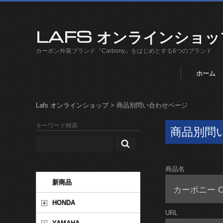
LAFS オンラインショッ
カーボン外装ブランド『Carbony』をはじめとする6つのブランド
ホーム
Lafs オンラインショップ
>
商品別問い合わせページ
キーワード検索
商品別問
商品名
新商品
HONDA
URL