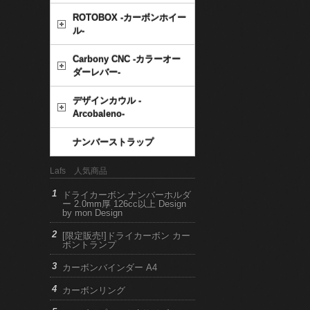
ROTOBOX -カーボンホイー
ル-
Carbony CNC -カラーオー
ダーレバー-
デザインカウル -
Arcobaleno-
ナンバーストラップ
Lafs 人気商品
ドライカーボン ナンバーホルダ
ー 2.0mm厚 126cc以上 Design
by mon Design
[限定販売!]ドライカーボン カー
ボントランプ
カーボンバインダー A4
カーボンリング