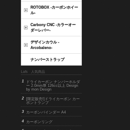
ROTOBOX -カーボンホイー
ル-
Carbony CNC -カラーオー
ダーレバー-
デザインカウル -
Arcobaleno-
ナンバーストラップ
Lafs 人気商品
ドライカーボン ナンバーホルダ
ー 2.0mm厚 126cc以上 Design
by mon Design
[限定販売!]ドライカーボン カー
ボントランプ
カーボンバインダー A4
カーボンリング