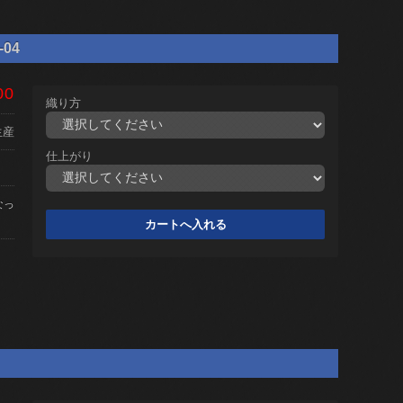
04
00
織り方
生産
仕上がり
なっ