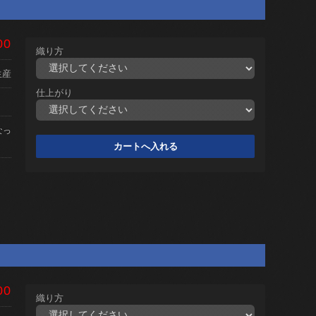
00
織り方
生産
仕上がり
なっ
00
織り方