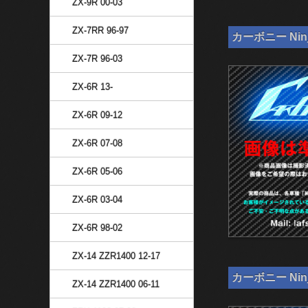
ZX-9R 00-03
ZX-7RR 96-97
カーボニー Nin
ZX-7R 96-03
ZX-6R 13-
ZX-6R 09-12
ZX-6R 07-08
ZX-6R 05-06
ZX-6R 03-04
ZX-6R 98-02
ZX-14 ZZR1400 12-17
カーボニー Nin
ZX-14 ZZR1400 06-11