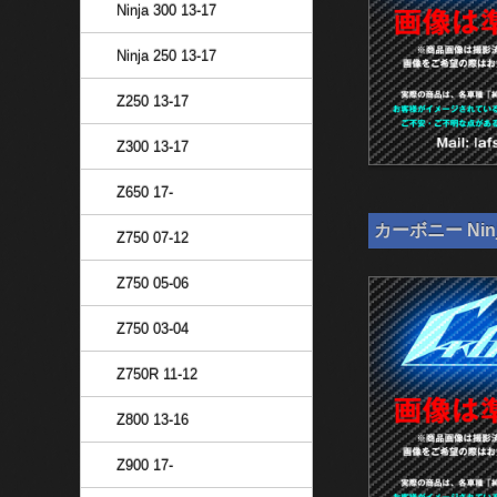
Ninja 300 13-17
Ninja 250 13-17
Z250 13-17
Z300 13-17
Z650 17-
カーボニー Nin
Z750 07-12
Z750 05-06
Z750 03-04
Z750R 11-12
Z800 13-16
Z900 17-