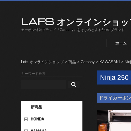
LAFS オンラインショッ
カーボン外装ブランド『Carbony』をはじめとする6つのブランド
ホーム
Lafs オンラインショップ
>
商品
>
Carbony
>
KAWASAKI
>
Nin
キーワード検索
Ninja 250
ドライカーボン ナン
新商品
HONDA