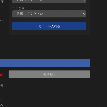
生産
仕上がり
なっ
00
売り切れ
待ち
なっ