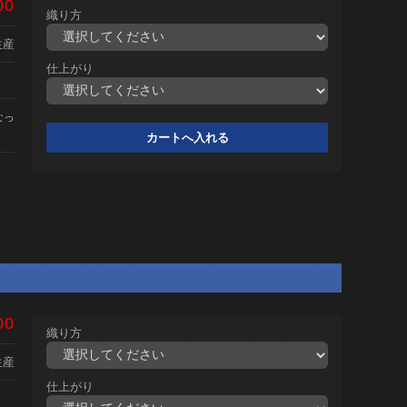
00
織り方
生産
仕上がり
なっ
00
織り方
生産
仕上がり