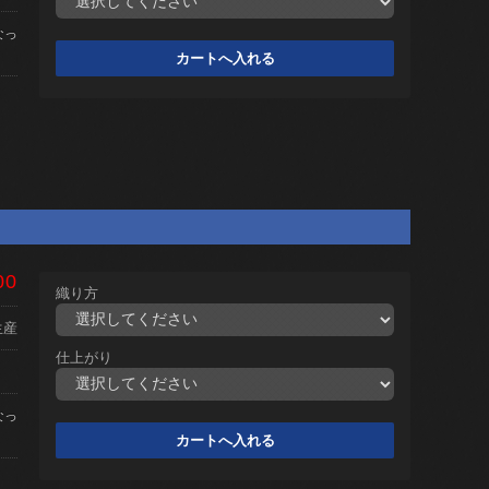
なっ
00
織り方
生産
仕上がり
なっ