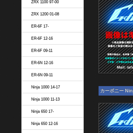
ZRX 1100 97-00
ZRX 1200 01-08
ER-6F 17-
ER-6F 12-16
ER-6F 09-11
ER-6N 12-16
ER-6N 09-11
Ninja 1000 14-17
カーボニー Nin
Ninja 1000 11-13
Ninja 650 17-
Ninja 650 12-16