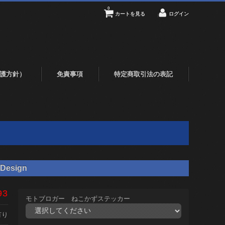
0
カートを見る
ログイン
護方針）
免責事項
特定商取引法の表記
Design
93
モトブロガー ねこかずステッカー
有り