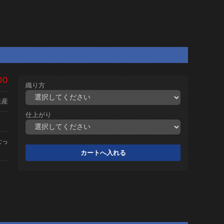
00
織り方
生産
仕上がり
なっ