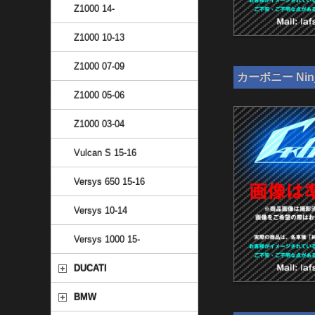
Z1000 14-
Z1000 10-13
Z1000 07-09
カーボニー Nin
Z1000 05-06
Z1000 03-04
Vulcan S 15-16
Versys 650 15-16
Versys 10-14
Versys 1000 15-
DUCATI
BMW