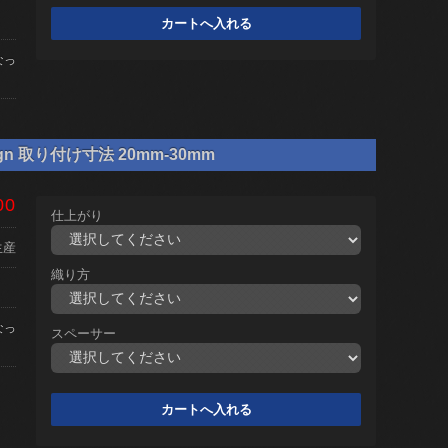
なっ
gn 取り付け寸法 20mm-30mm
00
仕上がり
生産
織り方
なっ
スペーサー