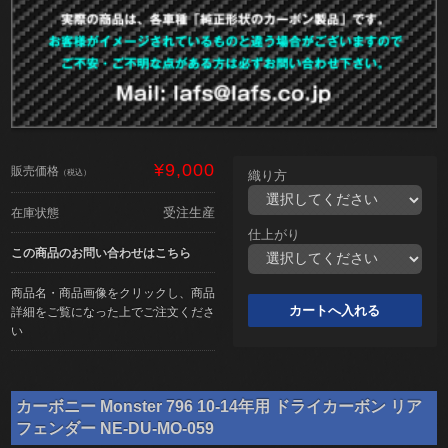
¥9,000
販売価格
（税込）
織り方
受注生産
在庫状態
仕上がり
この商品のお問い合わせはこちら
商品名・商品画像をクリックし、商品
詳細をご覧になった上でご注文くださ
い
カーボニー Monster 796 10-14年用 ドライカーボン リア
フェンダー NE-DU-MO-059