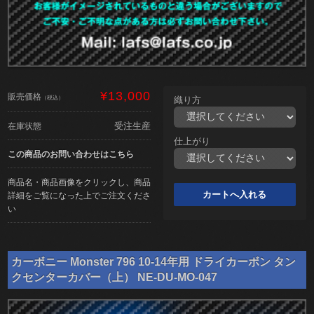
¥13,000
販売価格
（税込）
織り方
受注生産
在庫状態
仕上がり
この商品のお問い合わせはこちら
商品名・商品画像をクリックし、商品
詳細をご覧になった上でご注文くださ
い
カーボニー Monster 796 10-14年用 ドライカーボン タン
クセンターカバー（上） NE-DU-MO-047