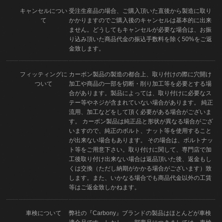
キャンセルについ
受注生産品の場合、ご購入頂いた直後から製造に取り
て
かかりますのでご購入後のキャンセルは基本的に出来
ません。どうしてもキャンセルが必要な場合は、お振
り込み頂いた商品代金の振込手数料を除く50%をご返
金致します。
フィッティングに
カーボン製品の製造の都合上、取り付けの際に穴開け
ついて
加工や商品の一部を切断・削り加工等を必要とする場
合があります。製品によっては、取り付けに必要なス
テー等やネジが含まれていない場合があります。 純正
流用、加工などをして頂く必要がある場合がございま
す。 カーボン製品は純正品と形状が異なる場合がござ
いますので、純正のボルト、ナット等を使用すること
が出来ない場合もあります。 その場合は、ボルトナッ
ト等をご用意下さい。取り付けに関して、専門店で加
工後取り付け出来ない場合は返品頂いた後、返金もし
くは交換（ただし納期がかかる場合がございます）致
します。また、いかなる場合でも商品代金以外の工賃
等はご返金致しかねます。
車検について
弊社の『Carbony』ブランドの製品はほとんどが車検