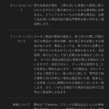
キャンセルについ
受注生産品の場合、ご購入頂いた直後から製造に取り
て
かかりますのでご購入後のキャンセルは基本的に出来
ません。どうしてもキャンセルが必要な場合は、お振
り込み頂いた商品代金の振込手数料を除く50%をご返
金致します。
フィッティングに
カーボン製品の製造の都合上、取り付けの際に穴開け
ついて
加工や商品の一部を切断・削り加工等を必要とする場
合があります。製品によっては、取り付けに必要なス
テー等やネジが含まれていない場合があります。 純正
流用、加工などをして頂く必要がある場合がございま
す。 カーボン製品は純正品と形状が異なる場合がござ
いますので、純正のボルト、ナット等を使用すること
が出来ない場合もあります。 その場合は、ボルトナッ
ト等をご用意下さい。取り付けに関して、専門店で加
工後取り付け出来ない場合は返品頂いた後、返金もし
くは交換（ただし納期がかかる場合がございます）致
します。また、いかなる場合でも商品代金以外の工賃
等はご返金致しかねます。
車検について
弊社の『Carbony』ブランドの製品はほとんどが車検