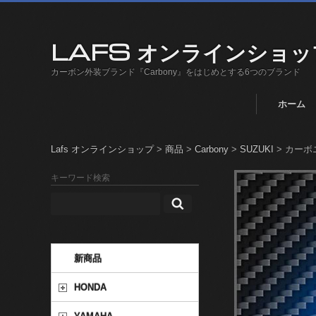
LAFS オンラインショッ
カーボン外装ブランド『Carbony』をはじめとする6つのブランド
ホーム
Lafs オンラインショップ
>
商品
>
Carbony
>
SUZUKI
>
カーボニ
キーワード検索
新商品
HONDA