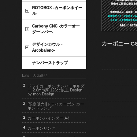
ROTOBOX -カーボンホイー
ル-
Carbony CNC -カラーオー
ダーレバー-
カーボニー GS
デザインカウル -
Arcobaleno-
ナンバーストラップ
Lafs 人気商品
ドライカーボン ナンバーホルダ
ー 2.0mm厚 126cc以上 Design
by mon Design
[限定販売!]ドライカーボン カー
ボントランプ
カーボンバインダー A4
カーボンリング