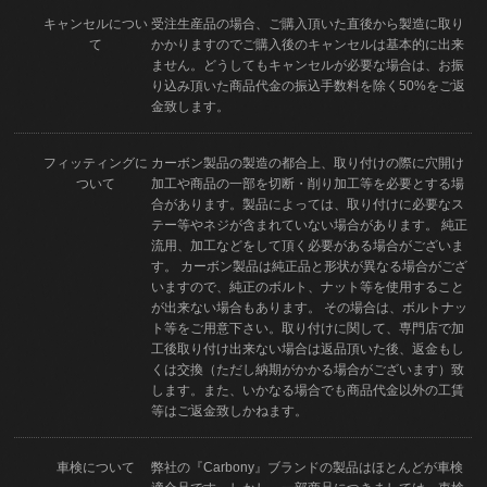
キャンセルについ
受注生産品の場合、ご購入頂いた直後から製造に取り
て
かかりますのでご購入後のキャンセルは基本的に出来
ません。どうしてもキャンセルが必要な場合は、お振
り込み頂いた商品代金の振込手数料を除く50%をご返
金致します。
フィッティングに
カーボン製品の製造の都合上、取り付けの際に穴開け
ついて
加工や商品の一部を切断・削り加工等を必要とする場
合があります。製品によっては、取り付けに必要なス
テー等やネジが含まれていない場合があります。 純正
流用、加工などをして頂く必要がある場合がございま
す。 カーボン製品は純正品と形状が異なる場合がござ
いますので、純正のボルト、ナット等を使用すること
が出来ない場合もあります。 その場合は、ボルトナッ
ト等をご用意下さい。取り付けに関して、専門店で加
工後取り付け出来ない場合は返品頂いた後、返金もし
くは交換（ただし納期がかかる場合がございます）致
します。また、いかなる場合でも商品代金以外の工賃
等はご返金致しかねます。
車検について
弊社の『Carbony』ブランドの製品はほとんどが車検