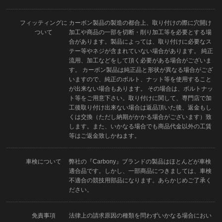
フィッティングに
カーボン製品の製造の都合上、取り付けの際に穴開け
ついて
加工や商品の一部を切断・削り加工等を必要とする場
合があります。製品によっては、取り付けに必要なス
テー等やネジが含まれていない場合があります。 純正
流用、加工などをして頂く必要がある場合がございま
す。 カーボン製品は純正品と形状が異なる場合がござ
いますので、純正のボルト、ナット等を使用すること
が出来ない場合もあります。 その場合は、ボルトナッ
ト等をご用意下さい。取り付けに関して、専門店で加
工後取り付け出来ない場合は返品頂いた後、返金もし
くは交換（ただし納期がかかる場合がございます）致
します。また、いかなる場合でも商品代金以外の工賃
等はご返金致しかねます。
車検について
弊社の『Carbony』ブランドの製品はほとんどが車検
適合品です。しかし、一部商品につきましては、車検
不適合の競技用部品になります。あらかじめご了承く
ださい。
免責事項
法律上の請求原因の種類を問わずいかなる場合におい