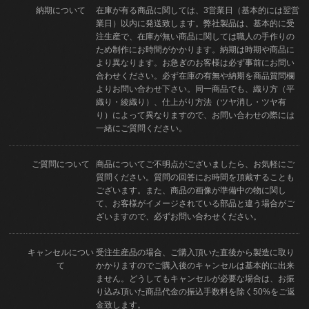
納期について
在庫が有る商品に関しては、3営業日（基本的には翌営
業日）以内に発送致します。弊社製品は、基本的に受
注生産で、在庫が無い商品に関しては職人の手作りの
ため制作にお時間がかかります。納期は時期や商品に
より異なります。お急ぎのお客様は必ず事前にお問い
合わせください。必ず在庫の有無や納期を商品質問欄
よりお問い合わせ下さい。同一商品でも、織り方（平
織り・綾織り）、仕上がり方法（ツヤ消し・ツヤ有
り）によって異なりますので、お問い合わせの際には
一緒にご質問ください。
ご質問について
商品についてご不明点がございましたら、お気軽にご
質問ください。質問の回答にお時間を頂戴することも
ございます。また、商品の画像が準備中の物に関し
て、お客様がイメージされている部品と違う場合がご
ざいますので、必ずお問い合わせください。
キャンセルについ
受注生産品の場合、ご購入頂いた直後から製造に取り
て
かかりますのでご購入後のキャンセルは基本的に出来
ません。どうしてもキャンセルが必要な場合は、お振
り込み頂いた商品代金の振込手数料を除く50%をご返
金致します。